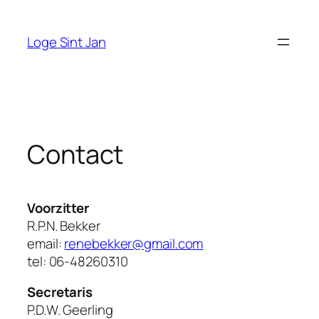
Ga
naar
Loge Sint Jan
de
inhoud
Contact
Voorzitter
R.P.N. Bekker
email:
renebekker@gmail.com
tel: 06-48260310
Secretaris
P.D.W. Geerling