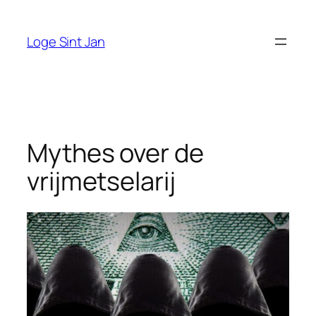
Ga
naar
Loge Sint Jan
de
inhoud
Mythes over de
vrijmetselarij