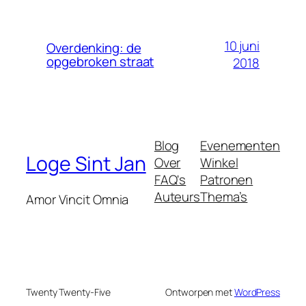
10 juni
Overdenking: de
opgebroken straat
2018
Blog
Evenementen
Loge Sint Jan
Over
Winkel
FAQ's
Patronen
Auteurs
Thema’s
Amor Vincit Omnia
Twenty Twenty-Five
Ontworpen met
WordPress