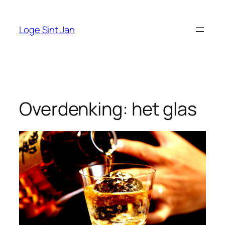
Ga
naar
Loge Sint Jan
de
inhoud
Overdenking: het glas