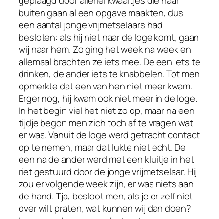
geplaagd door allerlei kwaaltjes die naar
buiten gaan al een opgave maakten, dus
een aantal jonge vrijmetselaars had
besloten: als hij niet naar de loge komt, gaan
wij naar hem. Zo ging het week na week en
allemaal brachten ze iets mee. De een iets te
drinken, de ander iets te knabbelen. Tot men
opmerkte dat een van hen niet meer kwam.
Erger nog, hij kwam ook niet meer in de loge.
In het begin viel het niet zo op, maar na een
tijdje begon men zich toch af te vragen wat
er was. Vanuit de loge werd getracht contact
op te nemen, maar dat lukte niet echt. De
een na de ander werd met een kluitje in het
riet gestuurd door de jonge vrijmetselaar. Hij
zou er volgende week zijn, er was niets aan
de hand. Tja, besloot men, als je er zelf niet
over wilt praten, wat kunnen wij dan doen?