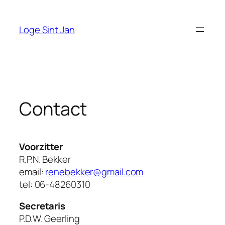
Ga
naar
Loge Sint Jan
de
inhoud
Contact
Voorzitter
R.P.N. Bekker
email:
renebekker@gmail.com
tel: 06-48260310
Secretaris
P.D.W. Geerling