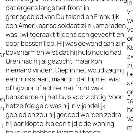
i
dat ergens langs het front in
vr
grensgebied van Duitsland en Frankrijk
w
een Amerikaanse soldaat zijn kameraden
v
was kwijtgeraakt tijdens een gevecht en
o
door bossen liep. Hij was gewond aan zijn
.
Ke
bovenarm en wist dat hij hulp nodig had.
er
z
Uren had hij al gezocht, maar kon
z
niemand vinden. Diep in het woud zag hij
b
een huis staan, maar omdat hij niet wist
a
of hij voor of achter het front was
g
benaderde hij het huis voorzichtig. Voor
en
t
hetzelfde geld was hij in vijandelijk
en
ho
gebied en zou hij gedood worden zodra
va
hij aanklopte. Na een tijdje de woning
rt
m
bekeken hebben kwam hij tot de