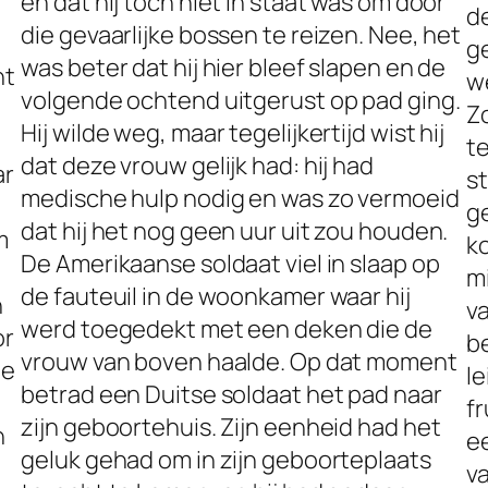
en dat hij toch niet in staat was om door
d
die gevaarlijke bossen te reizen. Nee, het
g
was beter dat hij hier bleef slapen en de
ht
we
volgende ochtend uitgerust op pad ging.
Zo
Hij wilde weg, maar tegelijkertijd wist hij
t
dat deze vrouw gelijk had: hij had
ar
s
medische hulp nodig en was zo vermoeid
g
dat hij het nog geen uur uit zou houden.
m
k
De Amerikaanse soldaat viel in slaap op
m
de fauteuil in de woonkamer waar hij
n
va
werd toegedekt met een deken die de
or
b
vrouw van boven haalde. Op dat moment
te
le
betrad een Duitse soldaat het pad naar
f
zijn geboortehuis. Zijn eenheid had het
n
e
geluk gehad om in zijn geboorteplaats
v