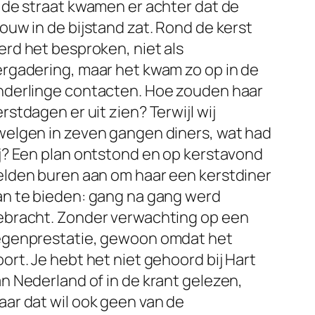
n de straat kwamen er achter dat de
ouw in de bijstand zat. Rond de kerst
erd het besproken, niet als
ergadering, maar het kwam zo op in de
nderlinge contacten. Hoe zouden haar
rstdagen er uit zien? Terwijl wij
welgen in zeven gangen diners, wat had
ij? Een plan ontstond en op kerstavond
elden buren aan om haar een kerstdiner
an te bieden: gang na gang werd
ebracht. Zonder verwachting op een
egenprestatie, gewoon omdat het
ort. Je hebt het niet gehoord bij Hart
n Nederland of in de krant gelezen,
aar dat wil ook geen van de