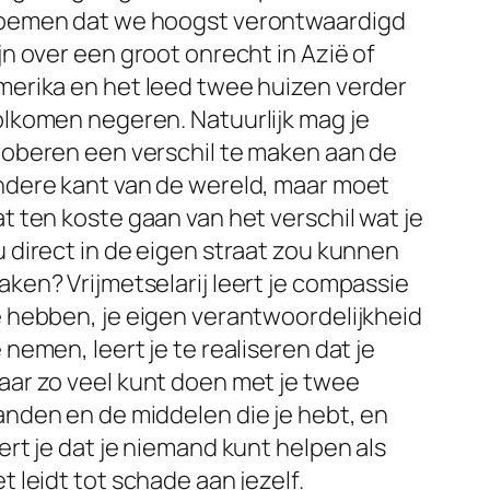
oemen dat we hoogst verontwaardigd
jn over een groot onrecht in Azië of
merika en het leed twee huizen verder
olkomen negeren. Natuurlijk mag je
roberen een verschil te maken aan de
ndere kant van de wereld, maar moet
t ten koste gaan van het verschil wat je
 direct in de eigen straat zou kunnen
ken? Vrijmetselarij leert je compassie
e hebben, je eigen verantwoordelijkheid
 nemen, leert je te realiseren dat je
aar zo veel kunt doen met je twee
anden en de middelen die je hebt, en
ert je dat je niemand kunt helpen als
t leidt tot schade aan jezelf.