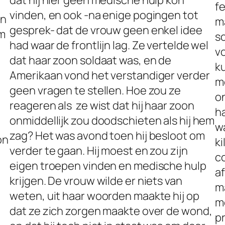
dat hij hier geen medische hulp kon
fe
vinden, en ook -na enige pogingen tot
en
m
gesprek- dat de vrouw geen enkel idee
rm
s
had waar de frontlijn lag. Ze vertelde wel
v
dat haar zoon soldaat was, en de
ku
Amerikaan vond het verstandiger verder
m
geen vragen te stellen. Hoe zou ze
o
reageren als ze wist dat hij haar zoon
h
onmiddellijk zou doodschieten als hij hem
w
zag? Het was avond toen hij besloot om
on
k
verder te gaan. Hij moest en zou zijn
c
eigen troepen vinden en medische hulp
a
krijgen. De vrouw wilde er niets van
m
weten, uit haar woorden maakte hij op
m
dat ze zich zorgen maakte over de wond,
p