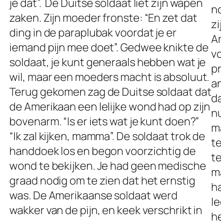
je dat”. De Duitse soldaat liet zijn wapen
n
zaken. Zijn moeder fronste: “En zet dat
zi
ding in de paraplubak voordat je er
A
iemand pijn mee doet”. Gedwee knikte de
v
soldaat, je kunt generaals hebben wat je
p
wil, maar een moeders macht is absoluut.
a
Terug gekomen zag de Duitse soldaat dat
da
de Amerikaan een lelijke wond had op zijn
nu
bovenarm. “Is er iets wat je kunt doen?”
ma
“Ik zal kijken, mamma”. De soldaat trok de
t
handdoek los en begon voorzichtig de
te
wond te bekijken. Je had geen medische
m
graad nodig om te zien dat het ernstig
h
was. De Amerikaanse soldaat werd
le
wakker van de pijn, en keek verschrikt in
he