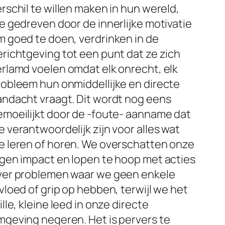
rschil te willen maken in hun wereld,
e gedreven door de innerlijke motivatie
m goed te doen, verdrinken in de
richtgeving tot een punt dat ze zich
erlamd voelen omdat elk onrecht, elk
robleem hun onmiddellijke en directe
andacht vraagt. Dit wordt nog eens
emoeilijkt door de -foute- aanname dat
 verantwoordelijk zijn voor alles wat
e leren of horen. We overschatten onze
igen impact en lopen te hoop met acties
ver problemen waar we geen enkele
vloed of grip op hebben, terwijl we het
ille, kleine leed in onze directe
mgeving negeren. Het is pervers te