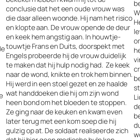
b
conclusie dat het een oude vrouw was
W
die daar alleen woonde. Hij nam het risico
He
en klopte aan. De vrouw opende de deur
le
en keek hem angstig aan. In houwtje-
om
touwtje Frans en Duits, doorspekt met
de
he
Engels probeerde hij de vrouw duidelijk
vi
te maken dat hij hulp nodig had. Ze keek
c
naar de wond, knikte en trok hem binnen.
be
Hij werd in een stoel gezet en ze haalde
st
wat handdoeken die hij om zijn wond
e
Li
heen bond om het bloeden te stoppen.
de
Ze ging naar de keuken en kwam even
b
later terug met een kom soep die hij
du
gulzig op at. De soldaat realiseerde zich
w