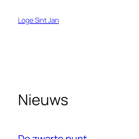
Ga
naar
Loge Sint Jan
de
inhoud
Nieuws
De zwarte punt