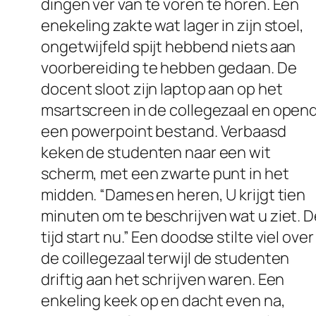
dingen ver van te voren te horen. Een
enekeling zakte wat lager in zijn stoel,
ongetwijfeld spijt hebbend niets aan
voorbereiding te hebben gedaan. De
docent sloot zijn laptop aan op het
msartscreen in de collegezaal en open
een powerpoint bestand. Verbaasd
keken de studenten naar een wit
scherm, met een zwarte punt in het
midden. “Dames en heren, U krijgt tien
minuten om te beschrijven wat u ziet. D
tijd start nu.” Een doodse stilte viel over
de coillegezaal terwijl de studenten
driftig aan het schrijven waren. Een
enkeling keek op en dacht even na,