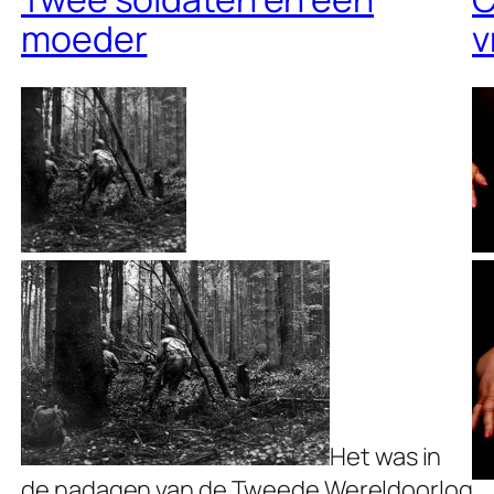
moeder
v
Het was in
de nadagen van de Tweede Wereldoorlog