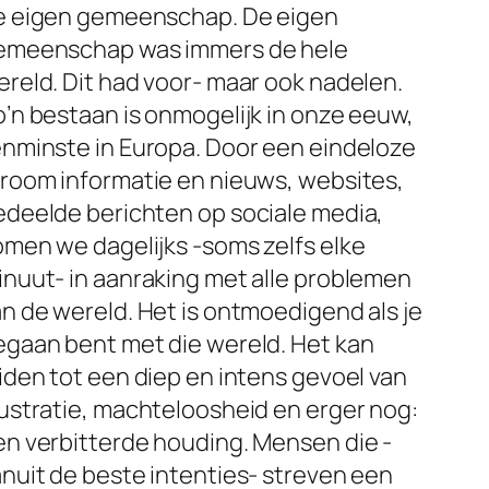
e eigen gemeenschap. De eigen
emeenschap was immers de hele
reld. Dit had voor- maar ook nadelen.
’n bestaan is onmogelijk in onze eeuw,
enminste in Europa. Door een eindeloze
troom informatie en nieuws, websites,
edeelde berichten op sociale media,
omen we dagelijks -soms zelfs elke
inuut- in aanraking met alle problemen
n de wereld. Het is ontmoedigend als je
egaan bent met die wereld. Het kan
iden tot een diep en intens gevoel van
rustratie, machteloosheid en erger nog:
en verbitterde houding. Mensen die -
anuit de beste intenties- streven een