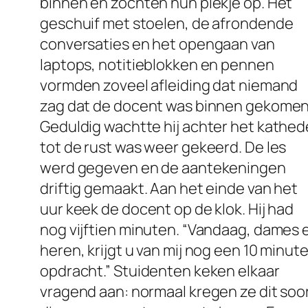
binnen en zochten hun plekje op. Het
geschuif met stoelen, de afrondende
conversaties en het opengaan van
laptops, notitieblokken en pennen
vormden zoveel afleiding dat niemand
zag dat de docent was binnen gekomen
Geduldig wachtte hij achter het kathed
tot de rust was weer gekeerd. De les
werd gegeven en de aantekeningen
driftig gemaakt. Aan het einde van het
uur keek de docent op de klok. Hij had
nog vijftien minuten. “Vandaag, dames 
heren, krijgt u van mij nog een 10 minut
opdracht.” Stuidenten keken elkaar
vragend aan: normaal kregen ze dit soo