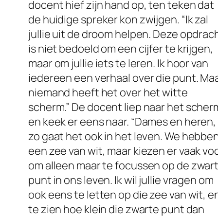
docent hief zijn hand op, ten teken dat
de huidige spreker kon zwijgen. “Ik zal
jullie uit de droom helpen. Deze opdrac
is niet bedoeld om een cijfer te krijgen,
maar om jullie iets te leren. Ik hoor van
iedereen een verhaal over die punt. Ma
niemand heeft het over het witte
scherm.” De docent liep naar het scher
en keek er eens naar. “Dames en heren,
zo gaat het ook in het leven. We hebbe
een zee van wit, maar kiezen er vaak vo
om alleen maar te focussen op de zwar
punt in ons leven. Ik wil jullie vragen om
ook eens te letten op die zee van wit, e
te zien hoe klein die zwarte punt dan