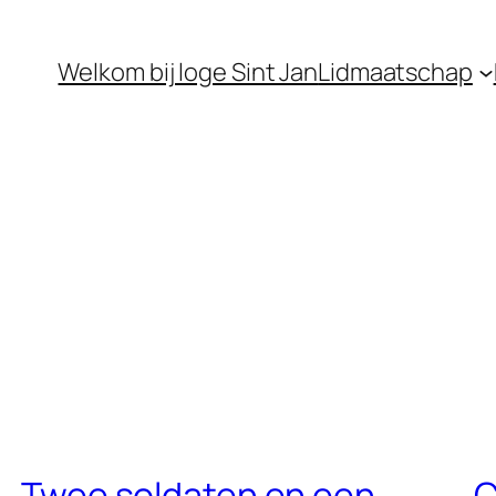
Welkom bij loge Sint Jan
Lidmaatschap
Twee soldaten en een
C