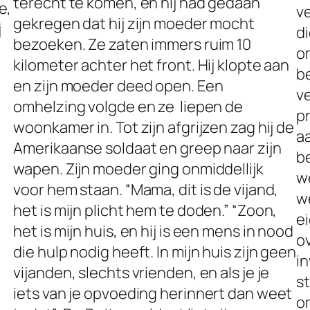
terecht te komen, en hij had gedaan
e,
ve
gekregen dat hij zijn moeder mocht
j
di
bezoeken. Ze zaten immers ruim 10
o
kilometer achter het front. Hij klopte aan
be
en zijn moeder deed open. Een
v
omhelzing volgde en ze liepen de
p
woonkamer in. Tot zijn afgrijzen zag hij de
a
Amerikaanse soldaat en greep naar zijn
b
wapen. Zijn moeder ging onmiddellijk
we
voor hem staan. “Mama, dit is de vijand,
w
het is mijn plicht hem te doden.” “Zoon,
e
het is mijn huis, en hij is een mens in nood
o
die hulp nodig heeft. In mijn huis zijn geen
in
vijanden, slechts vrienden, en als je je
st
iets van je opvoeding herinnert dan weet
o