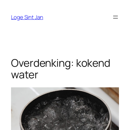
Ga
naar
Loge Sint Jan
de
inhoud
Overdenking: kokend
water