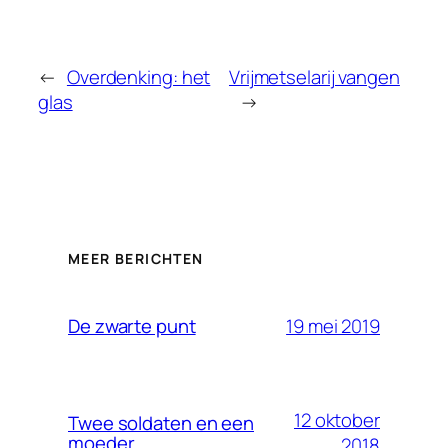
←
Overdenking: het
Vrijmetselarij vangen
glas
→
MEER BERICHTEN
19 mei 2019
De zwarte punt
12 oktober
Twee soldaten en een
moeder
2018