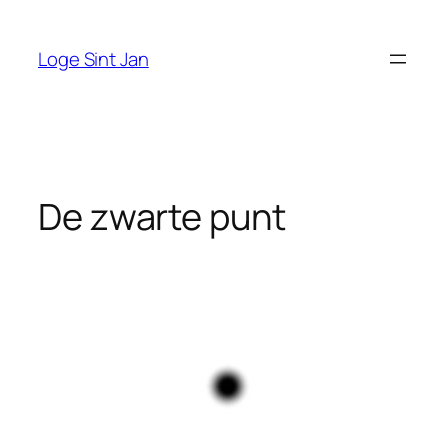
Ga
naar
Loge Sint Jan
de
inhoud
De zwarte punt